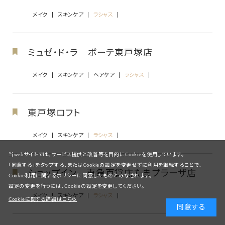
メイク
スキンケア
ラシャス
ミュゼ・ド・ラ ボーテ東戸塚店
メイク
スキンケア
ヘアケア
ラシャス
東戸塚ロフト
メイク
スキンケア
ラシャス
当webサイトでは、サービス提供と改善等を目的にCookieを使用しています。
「同意する」をタップする、またはCookieの設定を変更せずに利用を継続することで、
ショップイン 東急百貨店たまプラーザ店
Cookie利用に関するポリシーに同意したものとみなされます。
設定の変更を行うには、Cookieの設定を変更してください。
メイク
スキンケア
ラシャス
Cookieに関する詳細はこちら
同意する