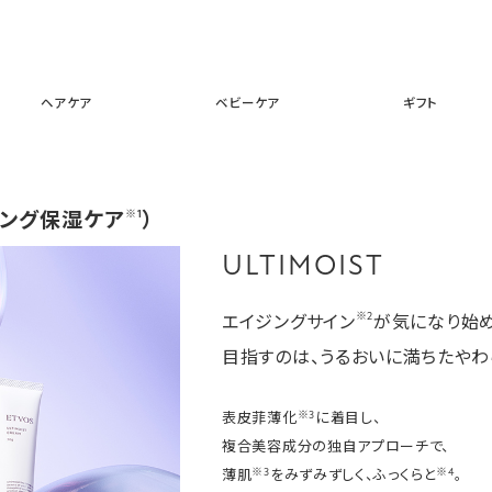
スキンケア
メイクアップ
ヘアケア
ベビーケア
ギフ
ヘアケア
ベビーケア
ギフト
ジング保湿ケア
※1
）
ULTIMOIST
※2
エイジングサイン
が気になり始
目指すのは、うるおいに満ちたやわ
※3
表皮菲薄化
に着目し、
複合美容成分の独自アプローチで、
※3
※4
薄肌
をみずみずしく、ふっくらと
。