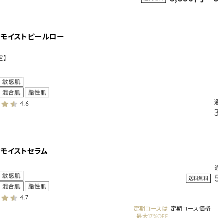
ィモイストピールロー
定】
4.6
ィモイストセラム
送料無料
4.7
定期コースは
定期コース価格
最大17%OFF