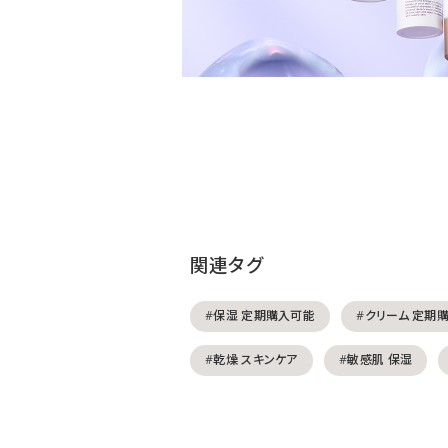
関連タグ
#保湿 定期購入可能
#クリーム 定期
#乾燥 スキンケア
#敏感肌 保湿