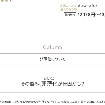
4.7
定期コースは
定期コース価格
最大17％OFF
12,178円～1
送料無料
Column
菲薄化について
菲薄化
その悩み、
が原因かも？
とは加齢により肌全体の厚みが薄くなってしまう現象。皮膚の最も外側にある「