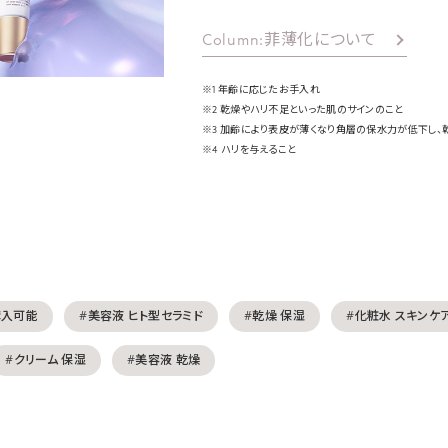
Column:菲薄化について
※1 年齢に応じたお手入れ
※2 乾燥やハリ不足といった肌のサインのこと
※3 加齢により表皮が薄くなり角層の保水力が低下し、
※4 ハリを与えること
購入可能
#美容液 ヒト型セラミド
#乾燥 保湿
#化粧水 スキンケ
#クリーム 保湿
#美容液 乾燥