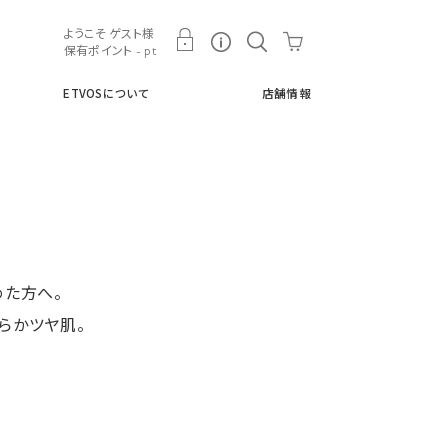
ト
ETVOSについて
店舗情報
ようこそ ゲスト様
保有ポイント - pt
ETVOSについて
店舗情報
めた方へ。
らかツヤ肌。