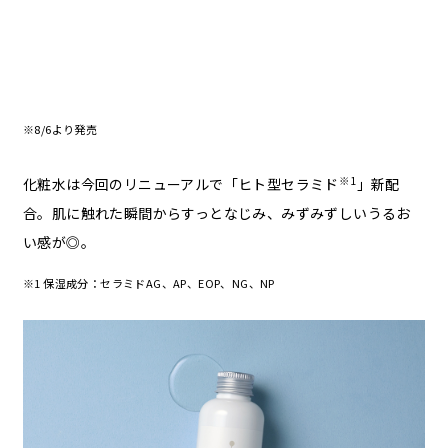
※8/6より発売
※1
化粧水は今回のリニューアルで「ヒト型セラミド
」新配
合。肌に触れた瞬間からすっとなじみ、みずみずしいうるお
い感が◎。
※1 保湿成分：セラミドAG、AP、EOP、NG、NP