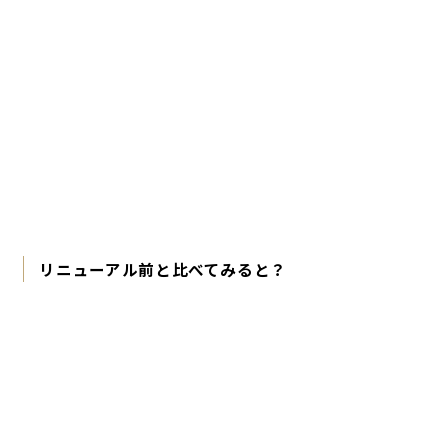
（神田さん）
コクがあるものの、やわらかく塗り広げやすかった。冬だ
けでなく、季節を問わず使いやすい使用感でした。
（末松さん）
リニューアル前と比べてみると？
スタッフ VOICE
これまでよりうるおいが続く感じがしました。香りの持続
時間もやや長めに感じた。
（末松さん 30代前半・混合肌）