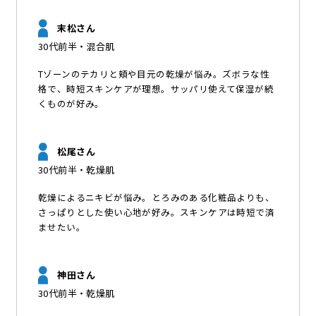
末松さん
30代前半・混合肌
Tゾーンのテカリと頬や目元の乾燥が悩み。ズボラな性
格で、時短スキンケアが理想。サッパリ使えて保湿が続
くものが好み。
松尾さん
30代前半・乾燥肌
乾燥によるニキビが悩み。とろみのある化粧品よりも、
さっぱりとした使い心地が好み。スキンケアは時短で済
ませたい。
神田さん
30代前半・乾燥肌