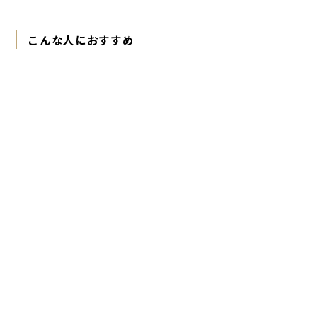
こんな人におすすめ
スタッフ VOICE
手軽なスキンケアからステップアップしたい方
（末松さん 30代前半・混合肌）
乾燥によるキメの乱れが気になる方、保湿力で肌を整えた
い方
（松尾さん 30代前半・乾燥肌）
敏感肌や乾燥・インナードライが気になる方、重たい使用
感が苦手な方
（神田さん 30代前半・乾燥肌）