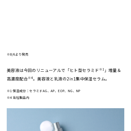
※8/6より発売
※1
美容液は今回のリニューアルで「ヒト型セラミド
」増量＆
※4
高濃度配合
。美容液と乳液の2㏌1集中保湿セラム。
※1 保湿成分：セラミドAG、AP、EOP、NG、NP
※4 当社製品内