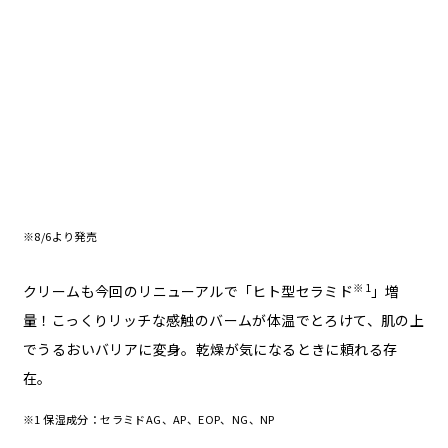
セラムひとつで物足りなさを感じない保湿感。重ねなくても
肌がしっとりとうるおいます。
（松尾さん）
※8/6より発売
※1
クリームも今回のリニューアルで「ヒト型セラミド
」増
量！こっくりリッチな感触のバームが体温でとろけて、肌の上
でうるおいバリアに変身。乾燥が気になるときに頼れる存
在。
※1 保湿成分：セラミドAG、AP、EOP、NG、NP