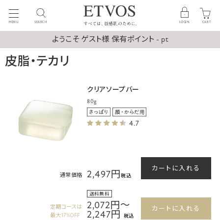
MENU
SEARCH
LOGIN
CART
ようこそ ゲスト様 保有ポイント - pt
皮脂・テカリ
クリアソープバー
80g
4.7
カートに入れる
2,497円
通常価格
税込
送料無料
2,072円～
定期コースは
カートに入れる
2,247円
最大17%OFF
税込