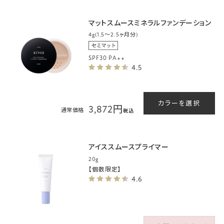
マットスムースミネラルファンデーション
4g(1.5～2.5ヶ月分)
SPF30 PA++
4.5
カラーを選択
3,872円
通常価格
税込
アイススムースプライマー
20g
【個数限定】
4.6