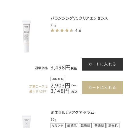
バランシングVCクリアエッセンス
25g
4.6
カートに入れる
3,498円
通常価格
税込
送料無料
2,903円～
定期コースは
カートに入れる
3,148円
最大17%OFF
税込
ミネラルUVアクアセラム
30g