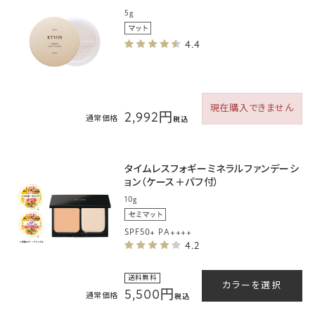
5g
4.4
現在購入できません
2,992円
通常価格
税込
タイムレスフォギーミネラルファンデーシ
ョン（ケース＋パフ付）
10g
SPF50+ PA++++
4.2
送料無料
カラーを選択
5,500円
通常価格
税込