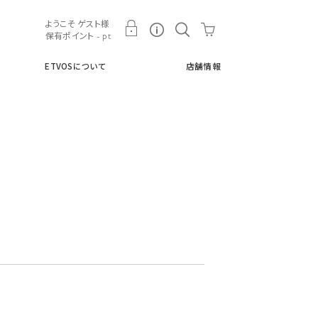
ト
ETVOSについて
店舗情報
ようこそ ゲスト様
保有ポイント - pt
ETVOSについて
店舗情報