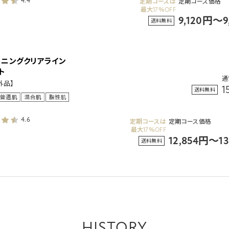
4.4
定期コースは
定期コース価格
最大17％OFF
9,120円～
送料無料
トニングクリアライン
ト
通
外品】
1
送料無料
4.6
定期コースは
定期コース価格
最大17％OFF
12,854円～1
送料無料
HISTORY