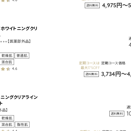
4,975円～
送料無料
Vホワイトニングクリ
ム
PA+++【医薬部外品】
定期コースは
定期コース価格
最大17%OFF
4.6
3,734円～4
送料無料
トニングクリアライン
ト
通
外品】
1
送料無料