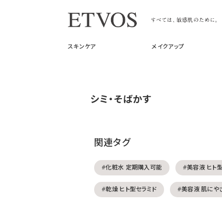
スキンケア
メイクアップ
シミ・そばかす
関連タグ
#化粧水 定期購入可能
#美容液 ヒト
#乾燥 ヒト型セラミド
#美容液 肌にや