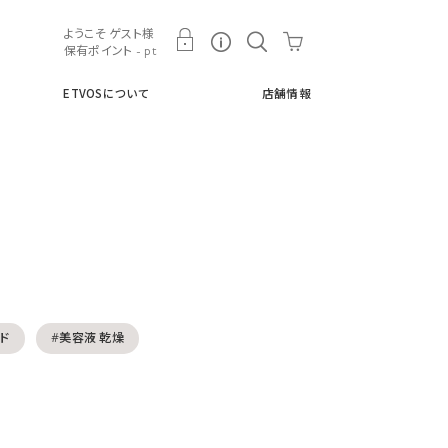
ト
ETVOSについて
店舗情報
ようこそ ゲスト様
保有ポイント - pt
ETVOSについて
店舗情報
ド
#美容液 乾燥