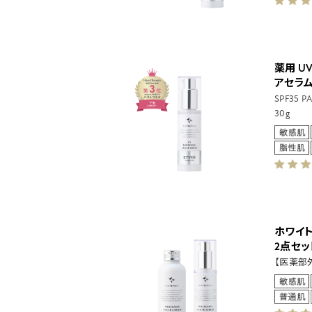
薬用 U
アセラ
SPF35 
30g
ホワイ
2点セッ
【医薬部