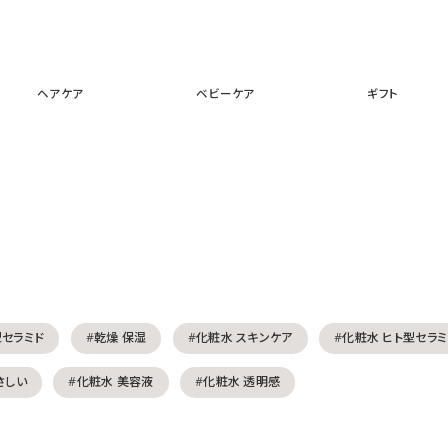
スキンケア
メイクアップ
ヘアケア
ベビーケア
ギフ
ヘアケア
ベビーケア
ギフト
型セラミド
#乾燥 保湿
#化粧水 スキンケア
#化粧水 ヒト型セラミ
さしい
#化粧水 美容液
#化粧水 透明感