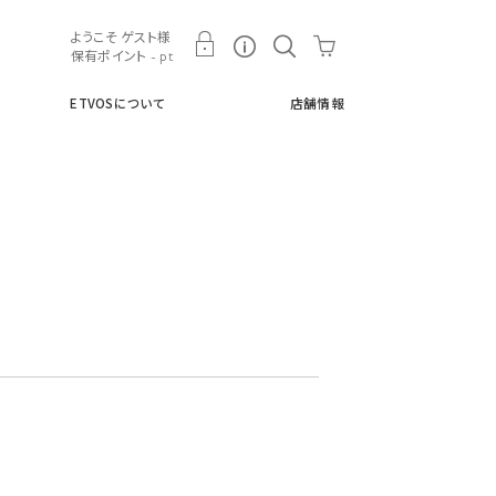
ト
ETVOSについて
店舗情報
ようこそ ゲスト様
保有ポイント - pt
ETVOSについて
店舗情報