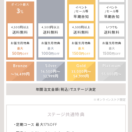
ポイント最大
イベント
イベント
3
%
/セール等
/セール等
早期告知
早期告知
4,500円以上
4,500円以上
4,500円以上
いつでも
送料無料
送料無料
送料無料
送料無料
お誕生月特典
お誕生月特典
お誕生月特典
お誕生月特典
最大
最大
最大
最大
500
1000
1500
1500
円OFF
円OFF
円OFF
円OFF
Bronze
Silver
Gold
Platinum
16,500円～
33,000円～
～16,499円
55,000円～
32,999円
54,999円
年間注文金額(税込)でステージ決定
※オンラインストア限定
ステージ共通特典
・定期コース 最大17%OFF