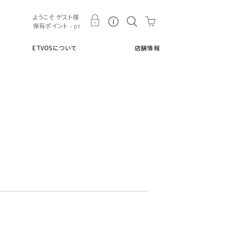
ト
ETVOSについて
店舗情報
ようこそ ゲスト様
保有ポイント - pt
ETVOSについて
店舗情報