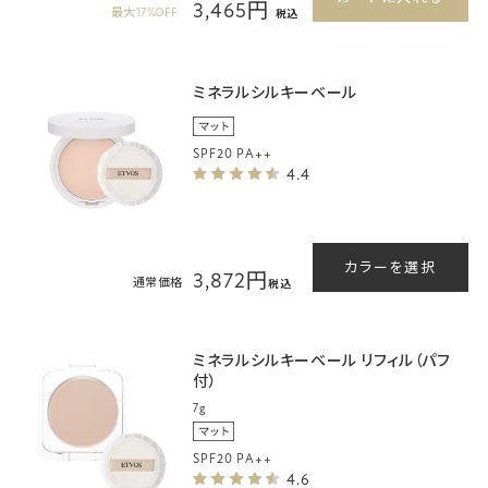
3,465円
最大17%OFF
税込
ミネラルシルキーベール
SPF20 PA++
4.4
カラーを選択
3,872円
通常価格
税込
ミネラルシルキーベール リフィル（パフ
付）
7g
SPF20 PA++
4.6