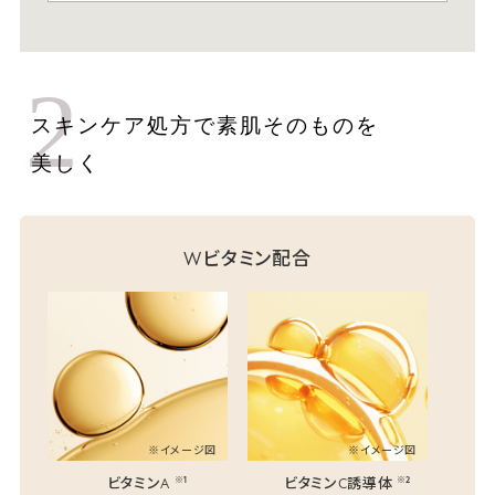
2
スキンケア処方で素肌そのものを
美しく
Wビタミン配合
※イメージ図
※イメージ図
※1
※2
ビタミンA
ビタミンC誘導体