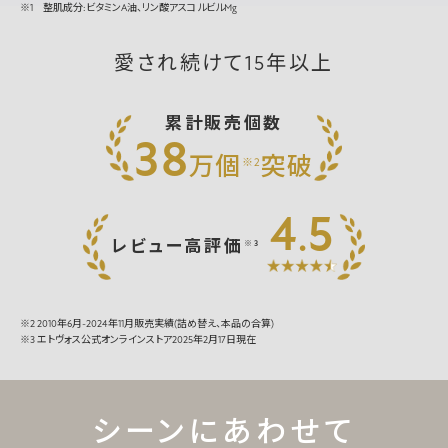
※1 整肌成分:ビタミンA油、リン酸アスコルビルMg
愛され続けて15年以上
累計販売個数
38
万個
突破
※2
4
5
.
レビュー高評価
※3
※2 2010年6月-2024年11月販売実績(詰め替え、本品の合算)
※3 エトヴォス公式オンラインストア2025年2月17日現在
シーンにあわせて