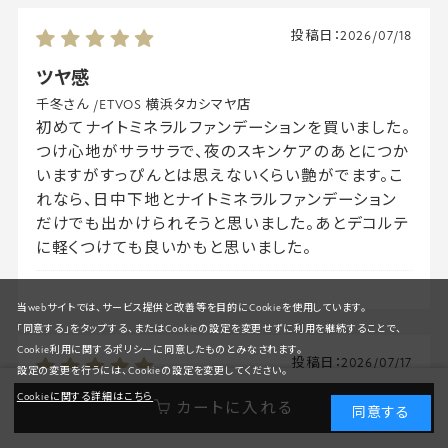
投稿日：
2026/07/18
ツヤ感
千冬さん
/
ETVOS 横浜タカシマヤ店
初めてナイトミネラルファンデーションを買いました。
つけ心地がサラサラで、夜のスキンケアのあとにつか
いますがすっぴんとは思えないくらい艶がでます。こ
れなら、日中下地とナイトミネラルファンデーション
だけでも出かけられそうと思いました。あとデコルテ
に軽くつけても良いかもと思いました。
当webサイトでは、サービス提供と改善等を目的にCookieを使用しています。
「同意する」をタップする、またはCookieの設定を変更せずに利用を継続することで、
Cookie利用に関するポリシーに同意したものとみなされます。
投稿日：
2026/07/17
設定の変更を行うには、Cookieの設定を変更してください。
Cookieに関する詳細はこちら
お手軽
カートに入れる
同意する
りはあさん
/
ETVOS オンラインストア