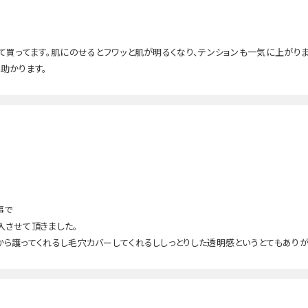
て買ってます。肌にのせるとフワッと肌が明るくなり、テンションも一気に上がり
助かります。
事で
入させて頂きました。
ら護ってくれるし毛穴カバーしてくれるししっとりした透明感というとてもありが