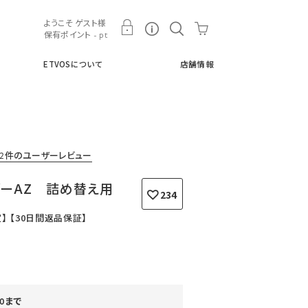
ト
ETVOSについて
店舗情報
ようこそ ゲスト様
保有ポイント - pt
ETVOSについて
店舗情報
62件のユーザーレビュー
ダーAZ 詰め替え用
234
限定】 【30日間返品保証】
:00まで