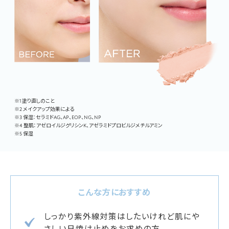
※1 塗り直しのこと
※2 メイクアップ効果による
※3 保湿：セラミドAG、AP、EOP、NG、NP
※4 整肌：アゼロイルジグリシンK、アゼラミドプロビルジメチルアミン
※5 保湿
こんな方におすすめ
しっかり紫外線対策はしたいけれど肌にや
さしい日焼け止めをお求めの方