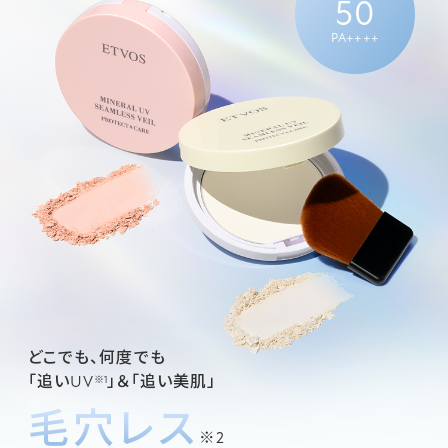
50
PA++++
どこでも、何度でも
「追いUV
」＆「追い美肌」
※1
毛穴レス
※2