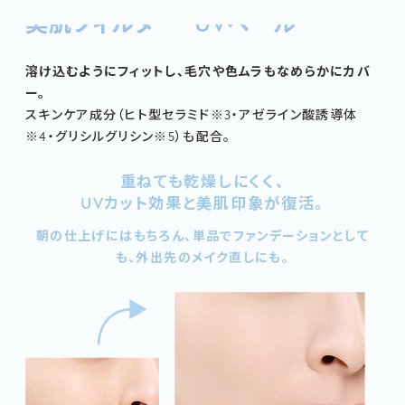
美肌フィルター
UVベール
※2
溶け込むようにフィットし、毛穴や色ムラもなめらかにカバ
ー。
スキンケア成分（ヒト型セラミド
※3
・アゼライン酸誘導体
※4
・グリシルグリシン
※5
）も配合。
重ねても乾燥しにくく、
UVカット効果と美肌印象が復活。
朝の仕上げにはもちろん、単品でファンデーションとして
も、外出先のメイク直しにも。