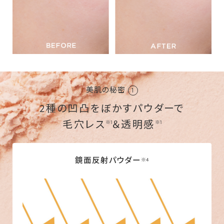
美肌の秘密
1
2種の凹凸をぼかすパウダーで
毛穴レス
＆透明感
※1
※1
鏡面反射パウダー
※4