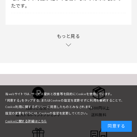
たです。
もっと見る
当webサイトでは、サービス提供と改善等を目的にCookieを使用しています。
「同意する」をタップする、またはCookieの設定を変更せずに利用を継続することで、
1回のご注文で
4,500円以上
Cookie利用に関するポリシーに同意したものとみなされます。
設定の変更を行うには、Cookieの設定を変更してください。
最大9%ポイントプレゼント
送料無料
Cookieに関する詳細はこちら
同意する