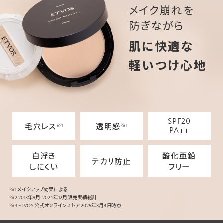
メイク崩れを
防ぎながら
肌に快適な
軽いつけ心地
SPF20
毛穴レス
透明感
※1
※1
PA++
白浮き
酸化亜鉛
テカリ防止
しにくい
フリー
※1 メイクアップ効果による
※2 2013年9月-2024年12月販売実績総計
※3 ETVOS 公式オンラインストア 2025年3月4日時点