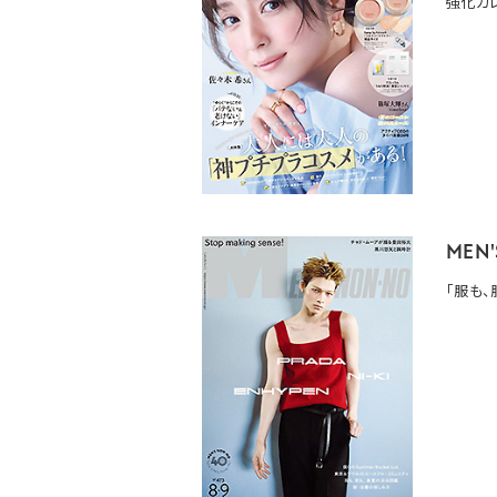
強化カ
MEN
「服も