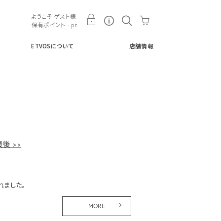
ト
ETVOSについて
店舗情報
ようこそ ゲスト様
保有ポイント - pt
ETVOSについて
店舗情報
最後
されました。
MORE