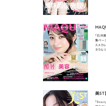
MAQ
「石井
集ペー
スメカ
ネラルリ
美ST
「Bea