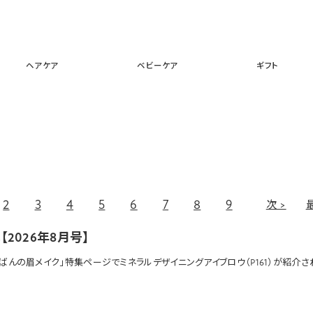
スキンケア
メイクアップ
ヘアケア
ベビーケア
ギフ
ヘアケア
ベビーケア
ギフト
2
3
4
5
6
7
8
9
次
ns【2026年8月号】
ちばんの眉メイク」特集ページで
ミネラルデザイニングアイブロウ
（P161）が紹介