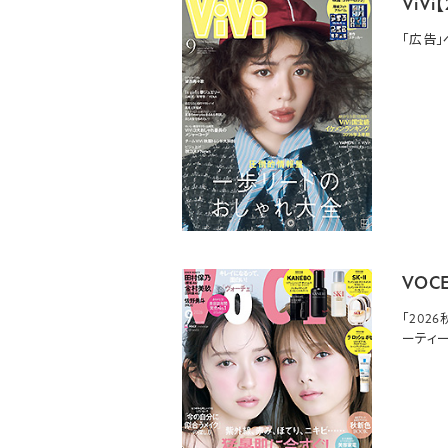
ViVi
「広告
VOC
「202
ーティ