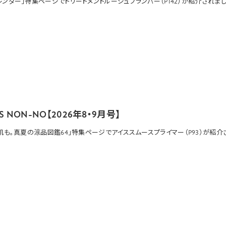
レンダー」特集ページでトリートメントルージュプランパー（P142）が紹介されま
'S NON-NO【2026年8・9月号】
、肌も。真夏の涼品図鑑64」特集ページで
アイススムースプライマー
（P93）が紹