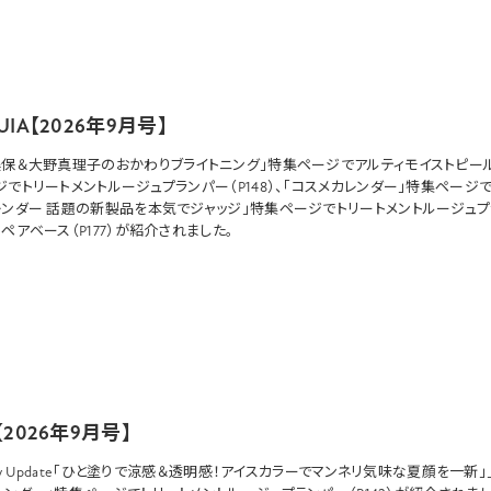
UIA【2026年9月号】
美保＆大野真理子のおかわりブライトニング」特集ページで
アルティモイストピー
ジで
トリートメントルージュプランパー
（P148）、「コスメカレンダー」特集ページ
レンダー 話題の新製品を本気でジャッジ」特集ページで
トリートメントルージュ
ペアベース（P177）が紹介されました。
【2026年9月号】
uty Update「ひと塗りで涼感＆透明感！アイスカラーでマンネリ気味な夏顔を一新