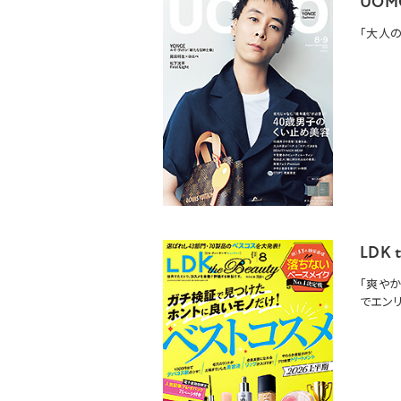
UOM
「大人
LDK 
「爽や
で
エン