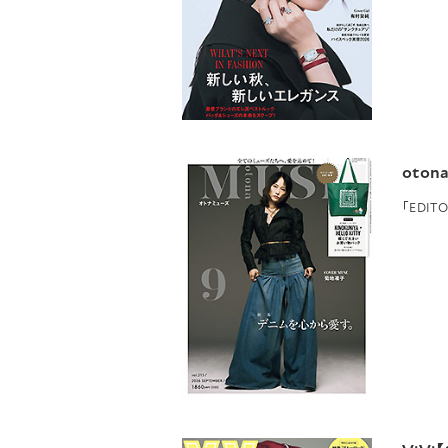
oton
「EDIT