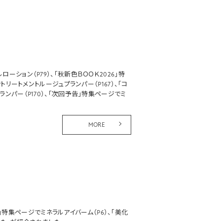
ルローション
（P79）、「秋新色ＢＯＯＫ2026」特
で
トリートメントルージュプランパー
（P167）、「コ
プランパー
（P170）、「次回予告」特集ページでミ
MORE
」」特集ページで
ミネラルアイバーム
（P6）、「美化