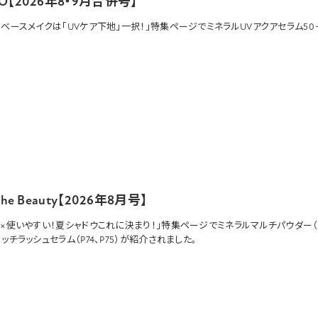
O【2026年8・9月合併号】
のベースメイクは「UVケア下地」一択！」特集ページで
ミネラルUVアクアセラム50
the Beauty【2026年8月号】
か×使いやすい！夏シャドウこれに決まり！」特集ページで
ミネラルマルチパウダー
リッチラッシュセラム
（P74、P75）が紹介されました。