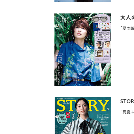
大人の
「夏の
STO
「真夏は