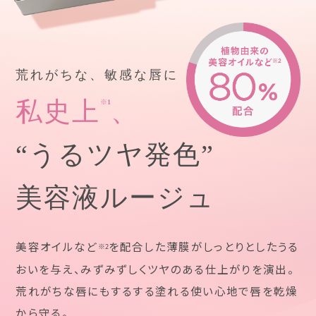
荒れがちな、敏感な唇に
私史上
、
※1
“うるツヤ発色”
美容液ルージュ
美容オイルなど
を配合した薄膜がしっとりとしたうる
※2
おいを与え、みずみずしくツヤのある仕上がりを演出。
荒れがちな唇にもするする塗れる使い心地で唇を乾燥
から守る。