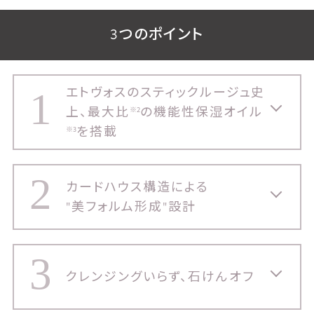
3つのポイント
エトヴォスのスティックルージュ史
1
上、最大比
の機能性保湿オイル
※2
を搭載
※3
2
カードハウス構造による
"美フォルム形成"設計
3
クレンジングいらず、石けんオフ