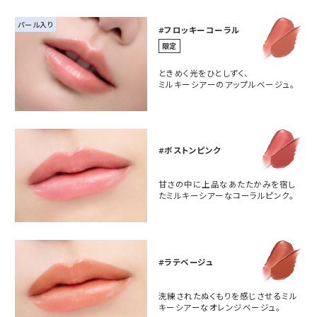
パール入り
#フロッキーコーラル
限定
ときめく光をひとしずく、
ミルキーシアーのアップルベージュ。
#ボストンピンク
甘さの中に上品なあたたかみを宿し
たミルキーシアーなコーラルピンク。
#ラテベージュ
洗練されたぬくもりを感じさせるミル
キーシアーなオレンジベージュ。