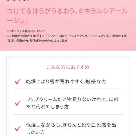
つけてるほうがうるおう、ミネラルシアール
ージュ。
※1 エトヴォス製品内において
※2 機能性保湿オイル(ダイマージリノール酸ジ（イソステアリル／フィトステリル）)、植物オイル
(保湿)、保湿成分、整肌成分の合計によって算出
こんな方におすすめ
乾燥により唇が荒れやすく、敏感な方
リップクリームだと物足りないけれど、口紅
だと荒れてしまう方
保湿しながらも、きちんと色や血色感を出
したい方