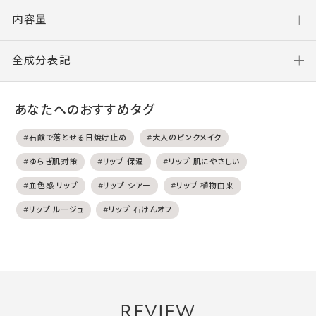
内容量
全成分表記
あなたへのおすすめタグ
#石鹸で落とせる日焼け止め
#大人のピンクメイク
#ゆらぎ肌対策
#リップ 保湿
#リップ 肌にやさしい
#血色感 リップ
#リップ シアー
#リップ 植物由来
#リップ ルージュ
#リップ 石けんオフ
REVIEW