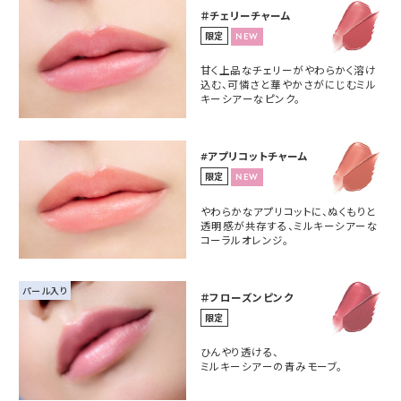
＃チェリーチャーム
限定
NEW
甘く上品なチェリーがやわらかく溶け
込む、可憐さと華やかさがにじむミル
キーシアーなピンク。
#アプリコットチャーム
限定
NEW
やわらかなアプリコットに、ぬくもりと
透明感が共存する、ミルキーシアーな
コーラルオレンジ。
パール入り
＃フローズンピンク
限定
ひんやり透ける、
ミルキーシアーの青みモーブ。