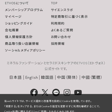
ETVOSについて
TOP
メンバーシッププログラム
サイエンスラボ
マイページ
特定商取引に基づく表示
ショッピングガイド
利用規約
会社概要
よくあるご質問
個人情報保護方針
お問い合わせ
商品取り扱い店舗情報
採用情報
ソーシャルメディアポリシー
ミネラルファンデーションとセラミドスキンケアのETVOS（エトヴォス）
公式サイトです。
日本語
English
韓国語
中国（簡体）
中國（繁體）
当webサイトでは、サービス提供と改善等を目的にCookieを使用しています。
「同意する」をタップする、またはCookieの設定を変更せずに利用を継続することで、
Cookie利用に関するポリシーに同意したものとみなされます。