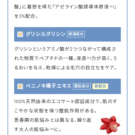
酸」に着想を得た「アゼライン酸誘導体原液
」
※2
を3%配合。
グリシルグリシン
保湿成分
グリシンというアミノ酸が2つつながって構成さ
れた物質でペプチドの一種。浸透
力が高く、う
※4
るおいを与え、乾燥による毛穴の目立ちをケア。
ベニノキ種子エキス
整肌成分
新配合
100%天然由来のエコサート認証成分で、肌のす
こやかな状態を保つ整肌作用がある。
思春期の肌悩みとは異なる、繰り返
す大人の肌悩み
に。
※5