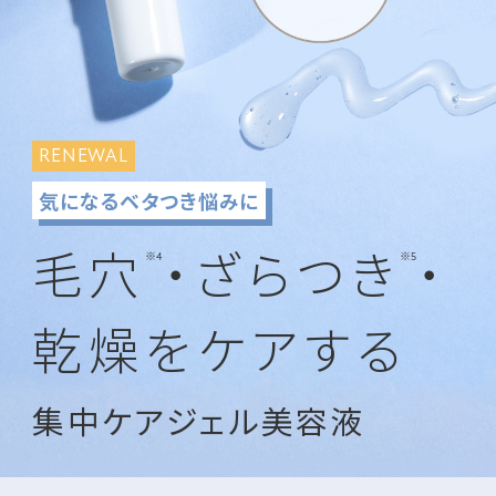
RENEWAL
気になるベタつき悩みに
毛穴
・ざらつき
・
※4
※5
乾燥をケアする
集中ケアジェル美容液