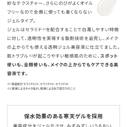
妙なテクスチャー、さらにのびがよくオイル
フリーなので全顔に使っても重くならない
ジェルタイプ。
ジェルはセラミド
を配合することで白濁しやすい特徴
※1
に対して、透明性を実現する製剤技術を追究し、メイク
の上からでも使える透明ジェル美容液に仕立てました。
肌トラブル
が起こりやすい敏感肌のために、
スポット
※2
使いも、全顔使いも、メイクの上からでもケアできる美
容液です。
※1 保湿成分 セラミドEOP、セラミドNP、セラミドAP
※2 乾燥によるキメの乱れ、乾燥による毛穴目立ちのこと
保水効果のある寒天ゲルを採用
美容成分をジェル化させ、みずみずしいうるおい