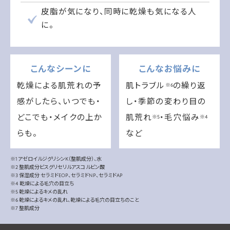
皮脂が気になり、同時に乾燥も気になる人
に。
こんなシーンに
こんなお悩みに
乾燥による肌荒れの予
肌トラブル
の繰り返
※6
感がしたら、いつでも・
し・季節の変わり目の
どこでも・メイクの上か
肌荒れ
・毛穴悩み
※5
※4
らも。
など
※1 アゼロイルジグリシンK（整肌成分）、水
※2 整肌成分ビスグリセリルアスコルビン酸
※3 保湿成分 セラミドEOP、セラミドNP、セラミドAP
※4 乾燥による毛穴の目立ち
※5 乾燥によるキメの乱れ
※6 乾燥によるキメの乱れ、乾燥による毛穴の目立ちのこと
※7 整肌成分