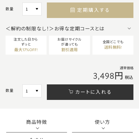
数量
定期購入する
＜解約の制限なし！＞お得な定期コースとは
注文した日から
お届けサイクル
全国どこでも
ずっと
が違っても
送料無料!
最大17%OFF!
割引適用
通常価格
3,498円
税込
数量
カートに入れる
商品特徴
使い方