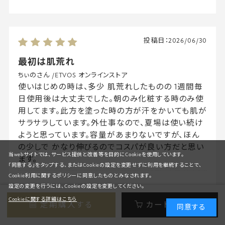
投稿日：
2026/06/30
最初は肌荒れ
ちぃのさん
/
ETVOS オンラインストア
使いはじめの時は、多少 肌荒れしたものの 1週間毎
日使用後は大丈夫でした。朝のみ化粧する時のみ使
用してます。此方を塗った時の方が汗をかいても肌が
サラサラしています。外仕事なので、夏場は使い続け
ようと思っています。容量があまりないですが、ほん
の少しで かなり伸びるのでコスパが良い方だと思い
当webサイトでは、サービス提供と改善等を目的にCookieを使用しています。
ます。
「同意する」をタップする、またはCookieの設定を変更せずに利用を継続することで、
Cookie利用に関するポリシーに同意したものとみなされます。
設定の変更を行うには、Cookieの設定を変更してください。
Cookieに関する詳細はこちら
定期購入する
カートに入れる
同意する
投稿日：
2026/06/25