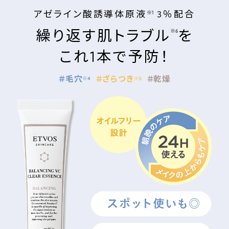
アゼライン酸誘導体原液
3％配合
※1
繰り返す肌トラブル
を
※6
これ1本で予防！
＃毛穴
＃ざらつき
＃乾燥
※4
※5