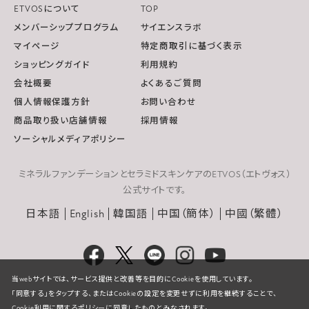
ETVOSについて
TOP
メンバーシッププログラム
サイエンスラボ
マイページ
特定商取引に基づく表示
ショッピングガイド
利用規約
会社概要
よくあるご質問
個人情報保護方針
お問い合わせ
商品取り扱い店舗情報
採用情報
ソーシャルメディアポリシー
ミネラルファンデーションとセラミドスキンケアのETVOS（エトヴォス）
公式サイトです。
日本語
English
韓国語
中国（簡体）
中國（繁體）
当webサイトでは、サービス提供と改善等を目的にCookieを使用しています。
「同意する」をタップする、またはCookieの設定を変更せずに利用を継続することで、
Cookie利用に関するポリシーに同意したものとみなされます。