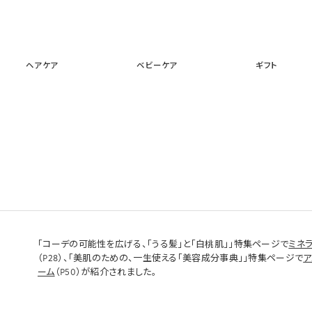
スキンケア
メイクアップ
ヘアケア
ベビーケア
ギフ
ヘアケア
ベビーケア
ギフト
「コーデの可能性を広げる、「うる髪」と「白桃肌」」特集ページで
ミネ
（P28）、「美肌のための、一生使える「美容成分事典」」特集ページで
ア
ーム
（P50）が紹介されました。