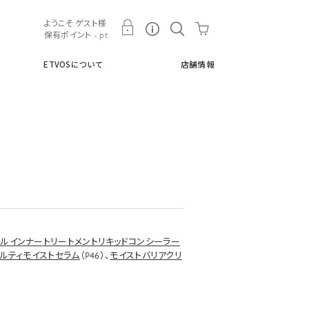
ト
ETVOSについて
店舗情報
ようこそ ゲスト様
保有ポイント - pt
ETVOSについて
店舗情報
ラルインナートリートメントリキッドコンシーラー
ルティモイストセラム
（P46）、
モイストバリアクリ