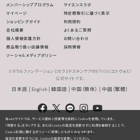
メンバーシッププログラム
サイエンスラボ
マイページ
特定商取引に基づく表示
ショッピングガイド
利用規約
会社概要
よくあるご質問
個人情報保護方針
お問い合わせ
商品取り扱い店舗情報
採用情報
ソーシャルメディアポリシー
ミネラルファンデーションとセラミドスキンケアのETVOS（エトヴォス）
公式サイトです。
日本語
English
韓国語
中国（簡体）
中國（繁體）
当webサイトでは、サービス提供と改善等を目的にCookieを使用しています。
「同意する」をタップする、またはCookieの設定を変更せずに利用を継続することで、
Cookie利用に関するポリシーに同意したものとみなされます。
設定の変更を行うには、Cookieの設定を変更してください。