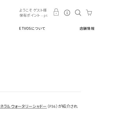
ト
ETVOSについて
店舗情報
ようこそ ゲスト様
保有ポイント - pt
ETVOSについて
店舗情報
ミネラルウォータリーシャドー
（P36）が紹介され