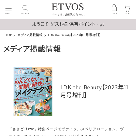
MENU
SEARCH
LOGIN
CART
ようこそ ゲスト様 保有ポイント - pt
TOP
メディア掲載情報
LDK the Beauty【2023年11月号増刊】
メディア掲載情報
LDK the Beauty【2023年11
月号増刊】
「さきどりeye」特集ページで
ヴァイタルスペリアローション
、
ヴ