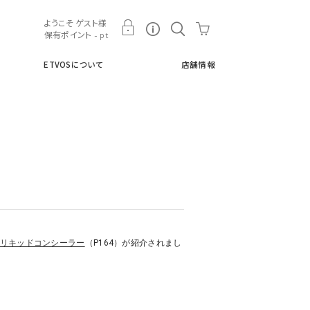
ト
ETVOSについて
店舗情報
ようこそ ゲスト様
保有ポイント - pt
ETVOSについて
店舗情報
リキッドコンシーラー
（P164）が紹介されまし