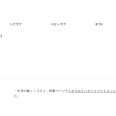
スキンケア
メイクアップ
ヘアケア
ベビーケア
ギフ
ヘアケア
ベビーケア
ギフト
号】
「今月の推し！コスメ」特集ページで
ミネラルインナートリートメント
た。