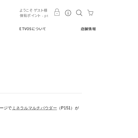
ト
ETVOSについて
店舗情報
ようこそ ゲスト様
保有ポイント - pt
ETVOSについて
店舗情報
ページで
ミネラルマルチパウダー
（P151）が