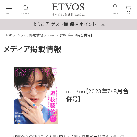
MENU
SEARCH
LOGIN
CART
ようこそ ゲスト様 保有ポイント - pt
TOP
メディア掲載情報
non・no【2023年7・8月合併号】
メディア掲載情報
non・no【2023年7・8月合
併号】
「20歳からの神コスメ大賞2023上半期」特集ページで
ミネラルマ