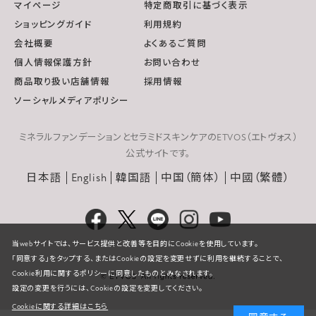
マイページ
特定商取引に基づく表示
ショッピングガイド
利用規約
会社概要
よくあるご質問
個人情報保護方針
お問い合わせ
商品取り扱い店舗情報
採用情報
ソーシャルメディアポリシー
ミネラルファンデーションとセラミドスキンケアのETVOS（エトヴォス）
公式サイトです。
日本語
English
韓国語
中国（簡体）
中國（繁體）
当webサイトでは、サービス提供と改善等を目的にCookieを使用しています。
「同意する」をタップする、またはCookieの設定を変更せずに利用を継続することで、
Cookie利用に関するポリシーに同意したものとみなされます。
設定の変更を行うには、Cookieの設定を変更してください。
Cookieに関する詳細はこちら