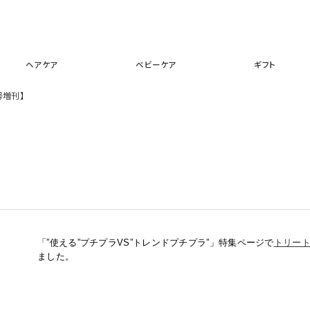
スキンケア
メイクアップ
ヘアケア
ベビーケア
ギフ
ヘアケア
ベビーケア
ギフト
月号増刊】
「”使える”プチプラVS”トレンドプチプラ”」特集ページで
トリー
ました。