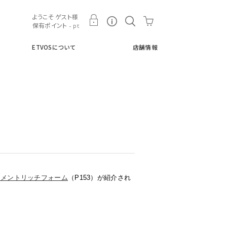
ト
ETVOSについて
店舗情報
ようこそ ゲスト様
保有ポイント - pt
ETVOSについて
店舗情報
トメントリッチフォーム
（P153）が紹介され