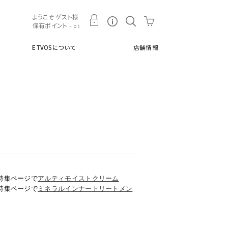
ト
ETVOSについて
店舗情報
ようこそ ゲスト様
保有ポイント - pt
ETVOSについて
店舗情報
特集ページで
アルティモイストクリーム
特集ページで
ミネラルインナートリートメン