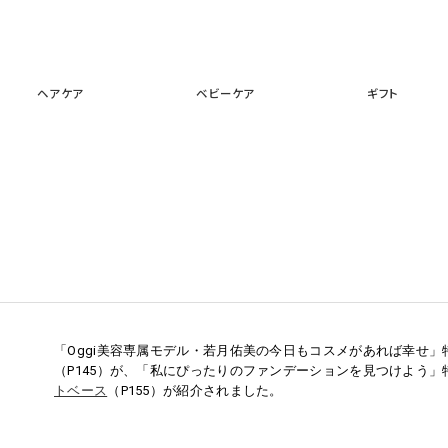
スキンケア
メイクアップ
ヘアケア
ベビーケア
ギフ
ヘアケア
ベビーケア
ギフト
「Oggi美容専属モデル・若月佑美の今日もコスメがあれば幸せ」
（P145）が、「私にぴったりのファンデーションを見つけよう」
トベース
（P155）が紹介されました。