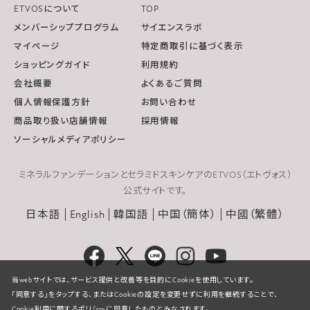
ETVOSについて
TOP
メンバーシッププログラム
サイエンスラボ
マイページ
特定商取引に基づく表示
ショッピングガイド
利用規約
会社概要
よくあるご質問
個人情報保護方針
お問い合わせ
商品取り扱い店舗情報
採用情報
ソーシャルメディアポリシー
ミネラルファンデーションとセラミドスキンケアのETVOS（エトヴォス）
公式サイトです。
日本語
English
韓国語
中国（簡体）
中國（繁體）
当webサイトでは、サービス提供と改善等を目的にCookieを使用しています。
「同意する」をタップする、またはCookieの設定を変更せずに利用を継続することで、
Cookie利用に関するポリシーに同意したものとみなされます。