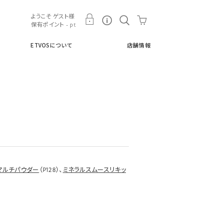
ト
ETVOSについて
店舗情報
ようこそ ゲスト様
保有ポイント - pt
ETVOSについて
店舗情報
マルチパウダー
（P128）、
ミネラルスムースリキッ