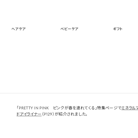
スキンケア
メイクアップ
ヘアケア
ベビーケア
ギフ
ヘアケア
ベビーケア
ギフト
】
「PRETTY IN PINK ピンクが春を連れてくる」特集ページで
ミネラル
ドアイライナー
（P129）が紹介されました。