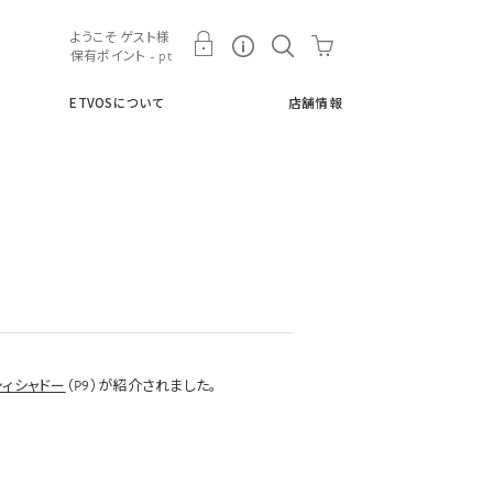
ト
ETVOSについて
店舗情報
ようこそ ゲスト様
保有ポイント - pt
ETVOSについて
店舗情報
シィシャドー
（P9）が紹介されました。