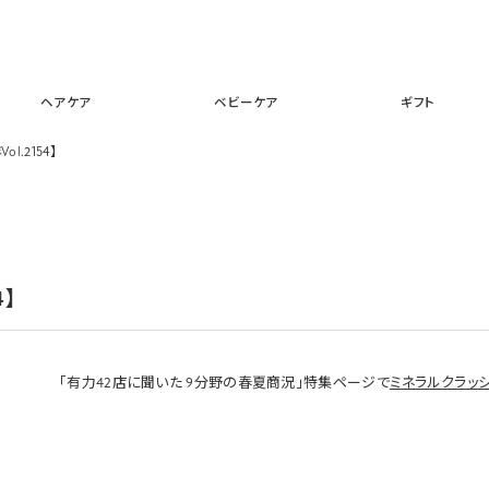
スキンケア
メイクアップ
ヘアケア
ベビーケア
ギフ
ヘアケア
ベビーケア
ギフト
ol.2154】
4】
「有力42店に聞いた 9分野の春夏商況」特集ページで
ミネラルクラッ