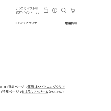
ト
ETVOSについて
店舗情報
ようこそ ゲスト様
保有ポイント - pt
ETVOSについて
店舗情報
0+α」特集ページで
薬用 ホワイトニングクリア
スン」特集ページで
ミネラルアイバーム
（P56、P57）