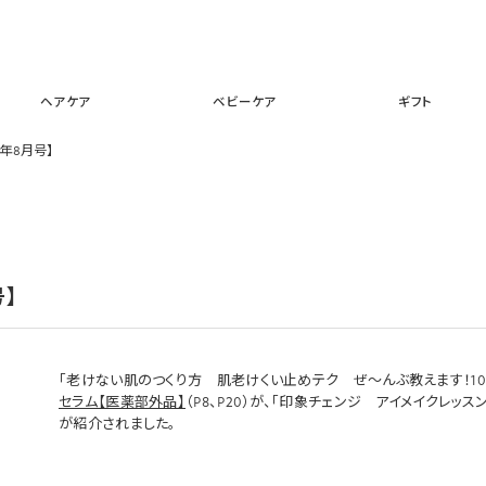
スキンケア
メイクアップ
ヘアケア
ベビーケア
ギフ
ヘアケア
ベビーケア
ギフト
020年8月号】
号】
「老けない肌のつくり方 肌老けくい止めテク ぜ～んぶ教えます！10
セラム【医薬部外品】
（P8、P20）が、「印象チェンジ アイメイクレッ
が紹介されました。