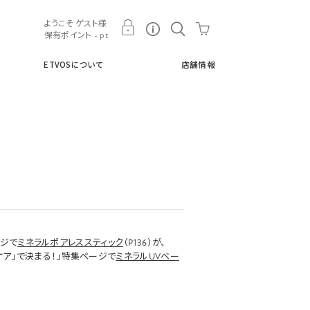
ト
ETVOSについて
店舗情報
ようこそ ゲスト様
保有ポイント - pt
ETVOSについて
店舗情報
ージで
ミネラルポアレススティック
（P136）が、
ケア」で決まる！」特集ページで
ミネラルUVベー