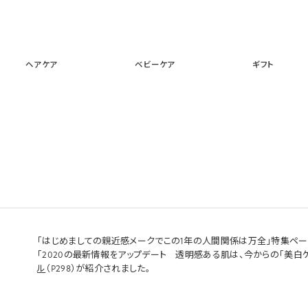
スキンケア
メイクアップ
ヘアケア
ベビーケア
ギフ
ヘアケア
ベビーケア
ギフト
】
「はじめましての親近感メークでこの1年の人間関係は万全」特集ペ
「2020の最新情報をアップデート 透明感ある肌は、今からの「美白
ル
（P298）が紹介されました。