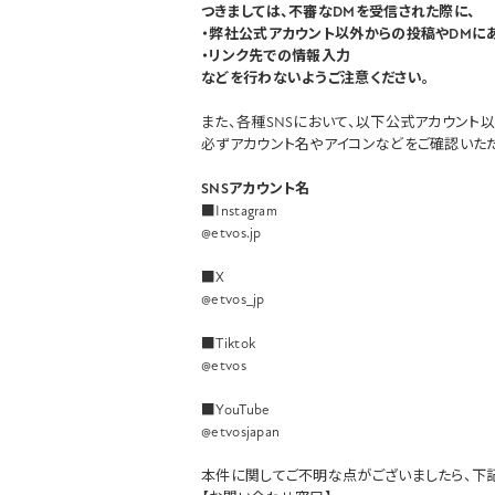
つきましては、不審なDMを受信された際に、
・弊社公式アカウント以外からの投稿やDMにあ
・リンク先での情報入力
などを行わないようご注意ください。
また、各種SNSにおいて、以下公式アカウント以
必ずアカウント名やアイコンなどをご確認いただ
SNSアカウント名
■Instagram
@etvos.jp
■X
@etvos_jp
■Tiktok
@etvos
■YouTube
@etvosjapan
本件に関してご不明な点がございましたら、下