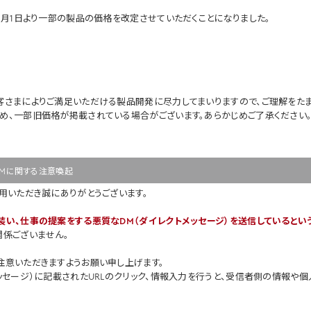
5月1日より一部の製品の価格を改定させていただくことになりました。
客さまによりご満足いただける製品開発に尽力してまいりますので、ご理解をたま
め、一部旧価格が掲載されている場合がございます。あらかじめご了承ください
DMに関する注意喚起
用いただき誠にありがとうございます。
装い、仕事の提案をする悪質なDM（ダイレクトメッセージ）を送信しているとい
関係ございません。
注意いただきますようお願い申し上げます。
ッセージ）に記載されたURLのクリック、情報入力を行うと、受信者側の情報や