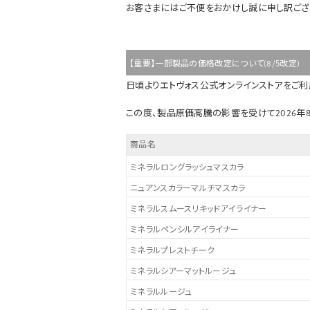
お客さまにはご不便をおかけし誠に申し訳ござ
【重要】一部製品の価格改定について(8/5改定)
日頃よりエトヴォス公式オンラインストアをご利
この度、製品原価高騰の影響を受けて2026年
商品名
ミネラルロングラッシュマスカラ
ニュアンスカラーマルチマスカラ
ミネラルスムースリキッドアイライナー
ミネラルペンシルアイライナー
ミネラルプレストチーク
ミネラルシアーマットルージュ
ミネラルルージュ