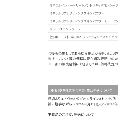
ミネラルインナートリートメントリキッドコンシー
ミネラルリフレクティングスキンパウダー
ミネラルリフレクティングスキンパウダー（ルーセン
フラットチェンジブラシ
【定期コース】ミネラルリフレクティングスキンパウ
今後も企業としてあらゆる視点から努力し、お
※リーフレット等の価格は現在順次更新中のた
※一部の販売店舗におきましては、価格改定の
【重要】夏季休業中の営業・商品発送について
日頃よりエトヴォス公式オンラインストアをご利
誠に勝手ながら、2026年8月11日(火)～202
▼商品のご注文、発送について