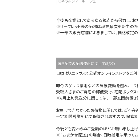
ミネラルシアールージュ
今後も企業としてあらゆる視点から努力し、お
※リーフレット等の価格は現在順次更新中のた
※一部の販売店舗におきましては、価格改定の
置き配での配送停止に関して(5/27)
日頃よりエトヴォス公式オンラインストアをご利
昨今のゲリラ豪雨などの気象変動を鑑み、「お
受取人さまのご自宅の郵便受け、宅配ボックス
※6月上旬発送分に関しては、一部玄関前置き
お届けできなかったお荷物に関しては、ご不在
一定期間営業所にて保管されますので、保管期
今後とも変わらぬご愛顧のほどお願い申し上げ
※「おまかせ配送」の場合、日時指定は承ってお