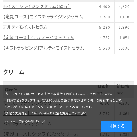
モイスチャライジングセラム（50ml）
4,400
4,620
【定期コース】モイスチャライジングセラム
3,960
4,158
アルティモイストセラム
5,280
5,390
【定期コース】アルティモイストセラム
4,752
4,851
【ギフトラッピング】アルティモイストセラム
5,580
5,690
クリーム
旧価格
新価格
商品名
(税込)
(税込)
当webサイトでは、サービス提供と改善等を目的にCookieを使用しています。
「同意する」をタップする、またはCookieの設定を変更せずに利用を継続することで、
モイスチャライジングクリーム
4,180
4,290
Cookie利用に関するポリシーに同意したものとみなされます。
【定期コース】モイスチャライジングクリーム
3,762
3,861
設定の変更を行うには、Cookieの設定を変更してください。
Cookieに関する詳細はこちら
バイタライジングクリーム
7,480
7,590
同意する
【定期コース】バイタライジングクリーム
6,732
6,831