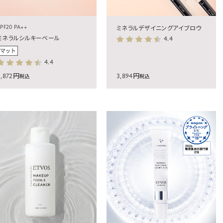
PF20 PA++
ミネラルデザイニングアイブロウ
ミネラルシルキーベール
4.4
4.4
3,872円
3,894円
税込
税込