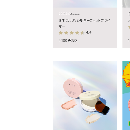
SPF50 PA++++
ミネラルUVシルキーフィットプライ
マー
4.4
4,180円
税込