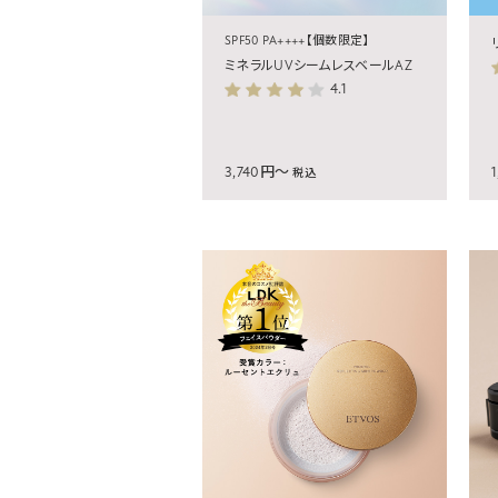
SPF50 PA++++【個数限定】
ミネラルUVシームレスベールAZ
4.1
3,740円～
税込