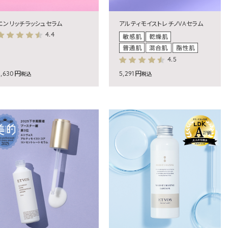
エンリッチラッシュセラム
アルティモイストレチノVAセラム
4.4
4.5
3,630円
5,291円
税込
税込