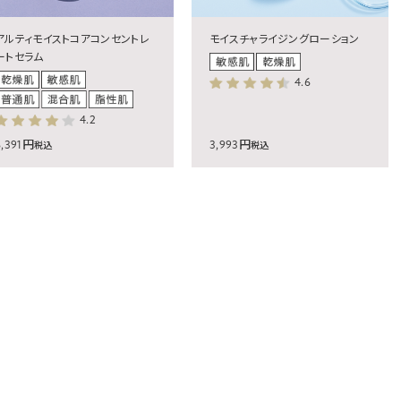
モイスチャライジングローション
アルティモイストコアコンセントレ
ートセラム
4.6
4.2
6,391円
3,993円
税込
税込