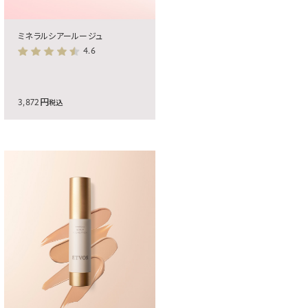
ミネラルシアールージュ
4.6
3,872円
税込