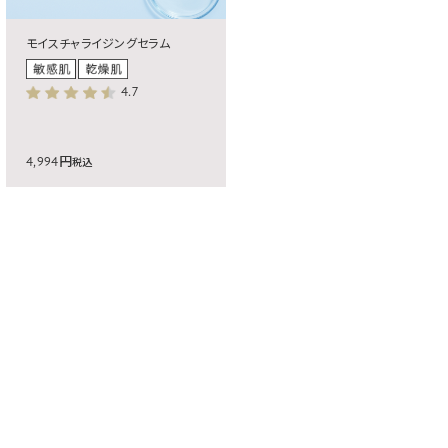
モイスチャライジングセラム
4.7
4,994円
税込