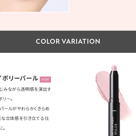
COLOR VARIATION
イボリーパール
NEW
じみながら透明感を演出す
ボリー。
パールがやわらかくきらめ
然な立体感を引き立てる仕
に。