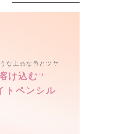
うな上品な色とツヤ
溶け込む
※1
イトペンシル