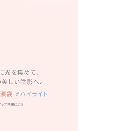
に光を集めて、
の美しい陰影へ。
#涙袋
#ハイライト
クアップ効果による