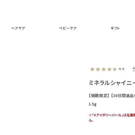
スキンケア
メイクアップ
ヘアケア
ベビーケア
ギフ
ヘアケア
ベビーケア
ギフト
4.4
ミネラルシャイニ
【個数限定】 【30日間返品
1.5g
※「#アイボリーパール」は在庫
ん。