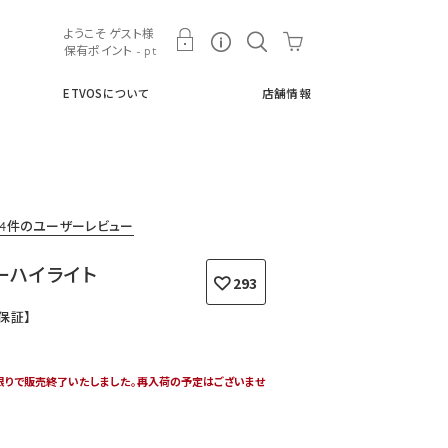
ト
ETVOSについて
店舗情報
ようこそ ゲスト様
保有ポイント - pt
ETVOSについて
店舗情報
44件のユーザーレビュー
ーハイライト
293
保証】
限りで販売終了いたしました。再入荷の予定はございませ