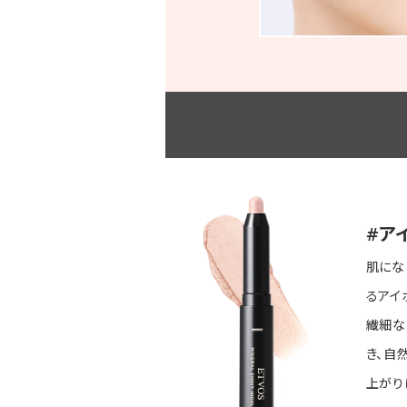
#ア
肌にな
るアイ
繊細な
き、自
上がり