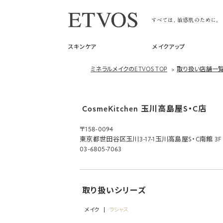
スキンケア
メイクアップ
ミネラルメイクのETVOS TOP
>
取り扱い店舗一
CosmeKitchen 玉川高島屋S・C店
〒158-0094
東京都世田谷区玉川3-17-1玉川高島屋S・C南館 3F
03-6805-7063
取り扱いシリーズ
メイク
ラシャス