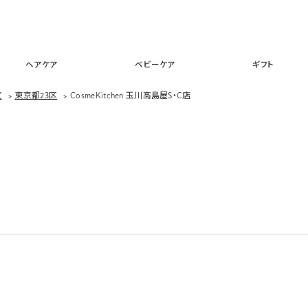
スキンケア
メイクアップ
ヘアケア
ベビーケア
ギフ
ヘアケア
ベビーケア
ギフト
覧
>
東京都23区
>
CosmeKitchen 玉川高島屋S・C店