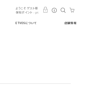
ト
ETVOSについて
店舗情報
ようこそ ゲスト様
保有ポイント - pt
ETVOSについて
店舗情報