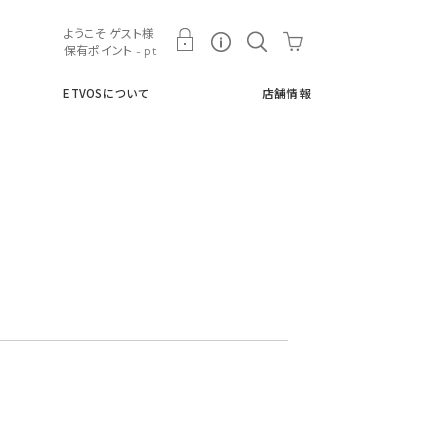
ト
ETVOSについて
店舗情報
ようこそ ゲスト様
保有ポイント - pt
ETVOSについて
店舗情報