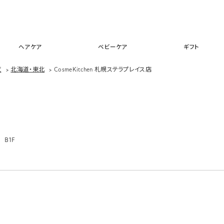
スキンケア
メイクアップ
ヘアケア
ベビーケア
ギフ
ヘアケア
ベビーケア
ギフト
覧
>
北海道・東北
>
CosmeKitchen 札幌ステラプレイス店
B1F