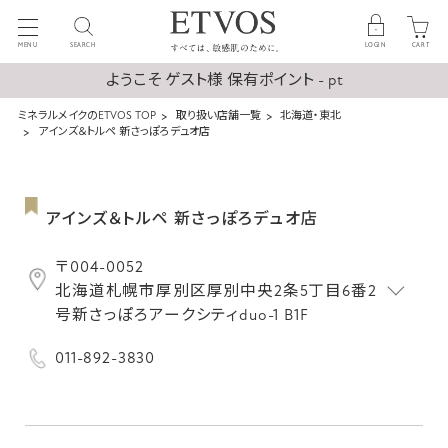
MENU
SEARCH
LOGIN
CART
ようこそ ゲスト様 保有ポイント - pt
ミネラルメイクのETVOS TOP
取り扱い店舗一覧
北海道・東北
アインズ＆トルペ 新さっぽろデュオ店
アインズ＆トルペ 新さっぽろデュオ店
〒004-0052
北海道札幌市厚別区厚別中央2条5丁目6番2
号新さっぽろアークシティduo-1 B1F
011-892-3830