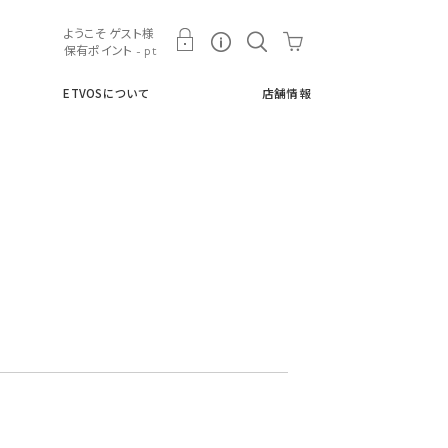
ト
ETVOSについて
店舗情報
ようこそ ゲスト様
保有ポイント - pt
ETVOSについて
店舗情報