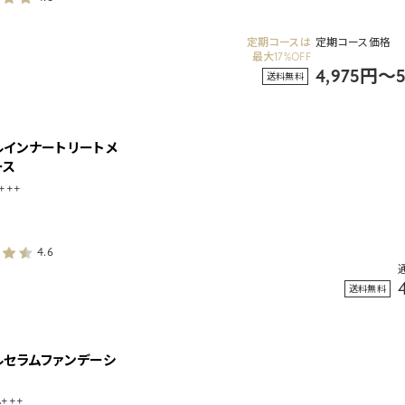
定期コースは
定期コース価格
最大17%OFF
4,975円～
送料無料
ルインナートリートメ
ース
A+++
4.6
送料無料
ルセラムファンデーシ
A+++