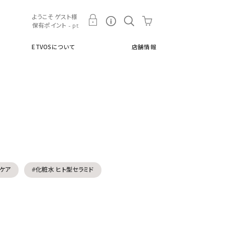
ト
ETVOSについて
店舗情報
ようこそ ゲスト様
保有ポイント - pt
ETVOSについて
店舗情報
ンケア
#化粧水 ヒト型セラミド