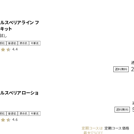
ルスペリアライン フ
トキット
お試し
4.4
送料無料
タルスペリアローショ
送料無料
4.6
定期コースは
定期コース価格
最大17%OFF