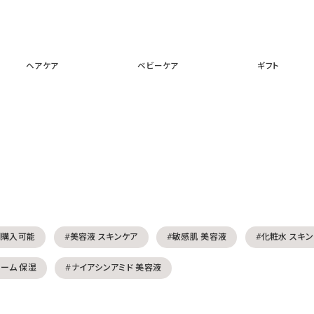
スキンケア
メイクアップ
ヘアケア
ベビーケア
ギフ
ヘアケア
ベビーケア
ギフト
期購入可能
#美容液 スキンケア
#敏感肌 美容液
#化粧水 スキ
リーム 保湿
#ナイアシンアミド 美容液