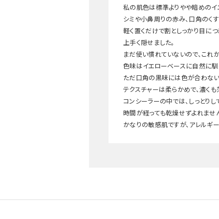
私の肌色は標準よりやや暗めのイ
シミや小鼻周りの赤み、口角のくす
軽く置くだけで割としっかり目につ
上手く隠せました。
まだ使い慣れていないので、これ
色味はイエローベースに自然に馴
ただ口角の黒味には色が合わない
テクスチャーは柔らかめで、濃くも
コンシーラーの中では、しっとりし
時間が経っても乾燥せずよれません
かなりの敏感肌ですが、アレルギー