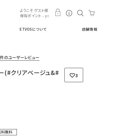
ト
ETVOSについて
店舗情報
ようこそ ゲスト様
保有ポイント - pt
ETVOSについて
店舗情報
3件のユーザーレビュー
ー(#クリアベージュ&#
3
)
送料無料