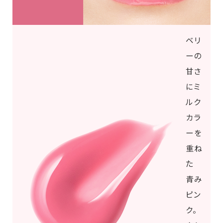
ベリ
ーの
甘さ
にミ
ルク
カラ
ーを
重ね
た
青み
ピン
ク。