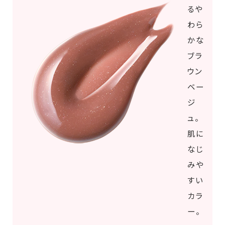
るや
わら
かな
ブラ
ウン
ベー
ジ
ュ。
肌に
なじ
みや
すい
カラ
ー。