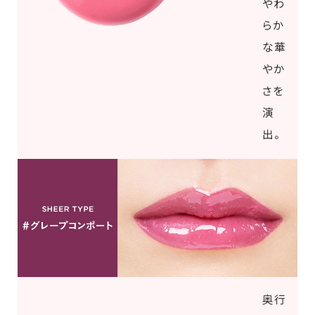
やわ
らか
な華
やか
さを
演
出。
奥行