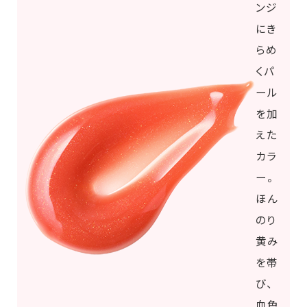
ンジ
にき
らめ
くパ
ール
を加
えた
カラ
ー。
ほん
のり
黄み
を帯
び、
血色