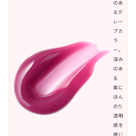
のあ
るグ
レー
プカ
ラ
ー。
深み
のあ
る
紫に
ほん
のり
透明
感を
感じ