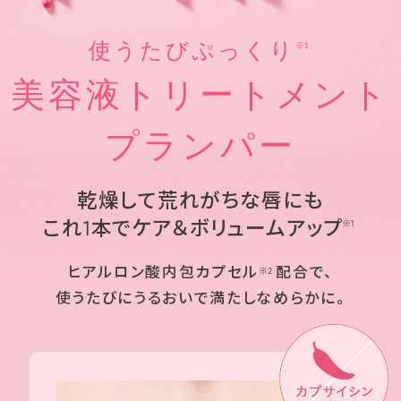
使うたびぷっくり
※1
美容液トリートメント
プランパー
乾燥して荒れがちな唇にも
これ1本でケア＆ボリュームアップ
※1
ヒアルロン酸内包カプセル
配合で、
※2
使うたびにうるおいで満たしなめらかに。