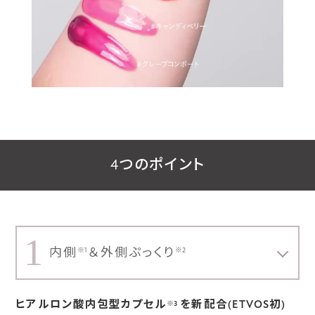
4つのポイント
1
内側
＆外側ぷっくり
※1
※2
ヒアルロン酸内包型カプセル
を新配合(ETVOS初)
※3