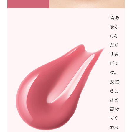
青み
をふ
くん
だく
すみ
ピン
ク。
女性
らし
さを
高め
てく
れる