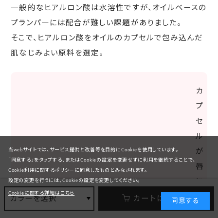
一般的なヒアルロン酸は水溶性ですが、オイルベースの
プランパ―には配合が難しい課題がありました。
そこで、ヒアルロン酸をオイルのカプセルで包み込んだ
肌なじみよい原料を選定。
カ
プ
セ
ル
当webサイトでは、サービス提供と改善等を目的にCookieを使用しています。
が
「同意する」をタップする、またはCookieの設定を変更せずに利用を継続することで、
唇
Cookie利用に関するポリシーに同意したものとみなされます。
に
設定の変更を行うには、Cookieの設定を変更してください。
Cookieに関する詳細はこちら
溶
カラーを選択
カートに入れる
同意する
け