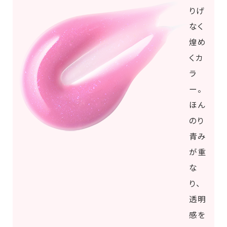
りげ
なく
煌め
くカ
ラ
ー。
ほん
のり
青み
が重
な
り、
透明
感を