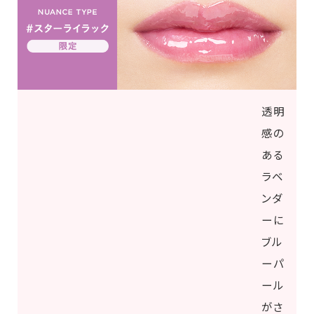
透明
感の
ある
ラベ
ンダ
ーに
ブル
ーパ
ール
がさ