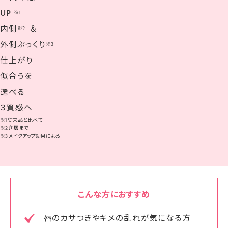
UP
※1
内側
＆
※2
外側ぷっくり
※3
仕上がり
似合うを
選べる
３質感へ
※1 従来品と比べて
※2 角層まで
※3 メイクアップ効果による
こんな方におすすめ
唇のカサつきやキメの乱れが気になる方