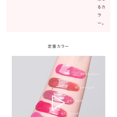
るカ
ラ
ー。
定番カラー