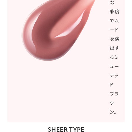
な
彩度
でム
ード
を演
出す
るミ
ュー
テッ
ド
ブラ
ウ
ン。
SHEER TYPE