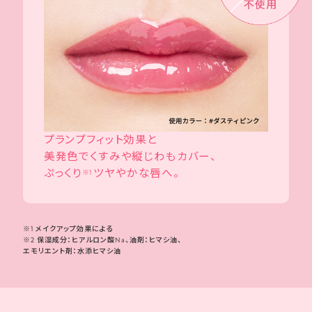
プランプフィット効果と
美発色でくすみや縦じわもカバー、
ぷっくり
ツヤやかな唇へ。
※1
※1 メイクアップ効果による
※2 保湿成分：ヒアルロン酸Na、油剤：ヒマシ油、
エモリエント剤：水添ヒマシ油