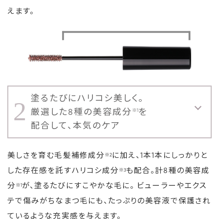
えます。
塗るたびにハリコシ美しく。
2
厳選した8種の美容成分
を
※1
配合して、本気のケア
美しさを育む毛髪補修成分
に加え、1本1本にしっかりと
※2
した存在感を託すハリコシ成分
も配合。計8種の美容成
※3
分
が、塗るたびにすこやかな毛に。 ビューラーやエクス
※1
テで傷みがちなまつ毛にも、たっぷりの美容液で保護され
ているような充実感を与えます。