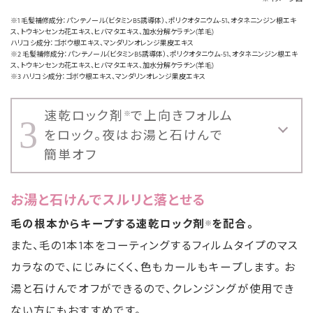
※1 毛髪補修成分：パンテノール（ビタミンB5誘導体）、ポリクオタニウム-51、オタネニンジン根エキ
ス、トウキンセンカ花エキス、ヒバマタエキス、加水分解ケラチン(羊毛)
ハリコシ成分：ゴボウ根エキス、マンダリンオレンジ果皮エキス
※2 毛髪補修成分：パンテノール（ビタミンB5誘導体）、ポリクオタニウム-51、オタネニンジン根エキ
ス、トウキンセンカ花エキス、ヒバマタエキス、加水分解ケラチン(羊毛)
※3 ハリコシ成分：ゴボウ根エキス、マンダリンオレンジ果皮エキス
速乾ロック剤
で上向きフォルム
※
3
をロック。夜はお湯と石けんで
簡単オフ
お湯と石けんでスルリと落とせる
毛の根本からキープする速乾ロック剤
を配合。
※
また、毛の1本1本をコーティングするフィルムタイプのマス
カラなので、にじみにくく、色もカールもキープします。 お
湯と石けんでオフができるので、クレンジングが使用でき
ない方にもおすすめです。