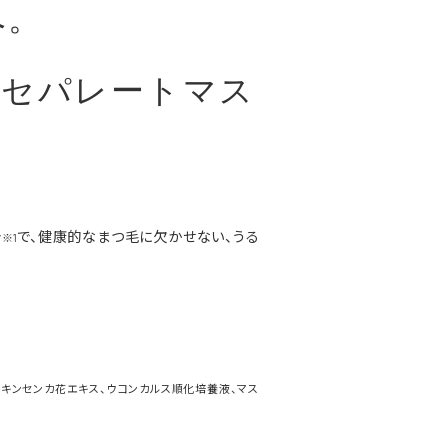
へ。
&セパレートマス
分
で、健康的なまつ毛に欠かせない、うる
※1
トウキンセンカ花エキス、ウコンカルス順化培養液、マス