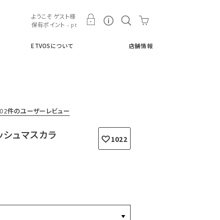
ト
ETVOSについて
店舗情報
ようこそ ゲスト様
保有ポイント - pt
ETVOSについて
店舗情報
802件のユーザーレビュー
ッシュマスカラ
1022