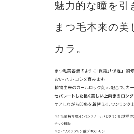
魅力的な瞳を引
まつ毛本来の美
カラ。
まつ毛美容液のように「保護」「保湿」「補
おい・ハリ・コシを育みます。
植物由来のカールロック剤
配合で、カ
※2
セパレートした長く美しい上向きのロング
ケアしながら印象を着替える、ワンランク
※1 毛髪補修成分：パンテノール（ビタミンB5誘導
チック樹脂
※2 イソステアリン酸デキストリン