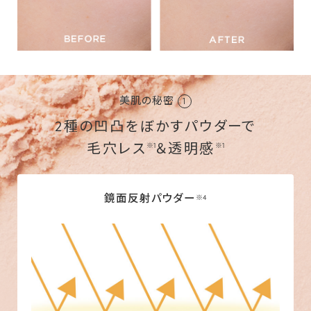
美肌の秘密
1
2種の凹凸をぼかすパウダーで
毛穴レス
＆透明感
※1
※1
鏡面反射パウダー
※4