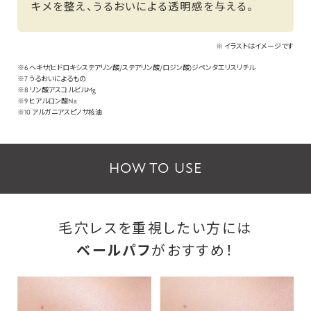
キメを整え、うるおいによる透明感を与える。
※ イラストはイメージです
※6 ヘキサ(ヒドロキシステアリン酸/ステアリン酸/ロジン酸)ジペンタエリスリチル
※7 うるおいによるもの
※8 リン酸アスコルビルMg
※9 ヒアルロン酸Na
※10 アルガニアスピノサ核油
HOW TO USE
毛穴レスを重視したい方には
ベールパフ
がおすすめ！