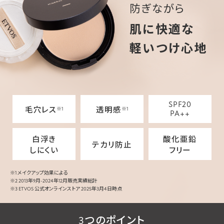
防ぎながら
肌に快適な
軽いつけ心地
SPF20
毛穴レス
透明感
※1
※1
PA++
白浮き
酸化亜鉛
テカリ防止
しにくい
フリー
※1 メイクアップ効果による
※2 2013年9月-2024年12月販売実績総計
※3 ETVOS 公式オンラインストア 2025年3月4日時点
3つのポイント