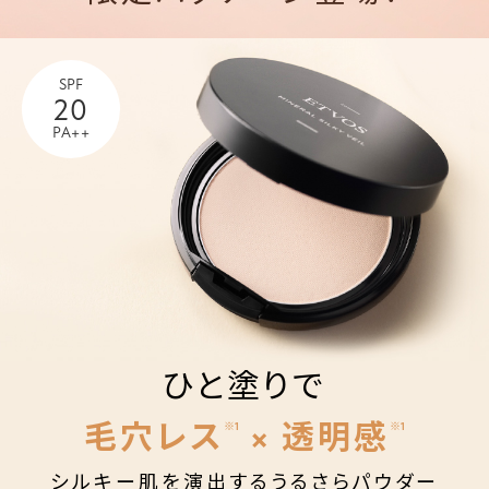
SPF
20
PA++
ひと塗りで
毛穴レス
× 透明感
※1
※1
シルキー肌を演出するうるさらパウダー