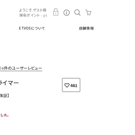
ト
ETVOSについて
店舗情報
ようこそ ゲスト様
保有ポイント - pt
ETVOSについて
店舗情報
106件のユーザーレビュー
ライマー
461
保証】
した。