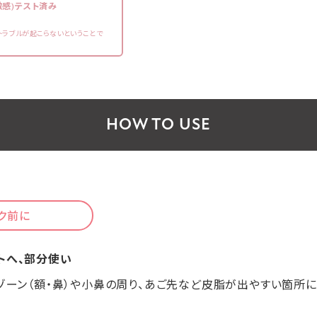
激感)テスト済み
トラブルが起こらないということで
HOW TO USE
イク前に
トへ、部分使い
ゾーン（額・鼻）や小鼻の周り、あご先など皮脂が出やすい箇所に