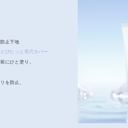
カ防止下地
りとぴたっと毛穴カバー
ク前にひと塗り。
ト
カリを防止。