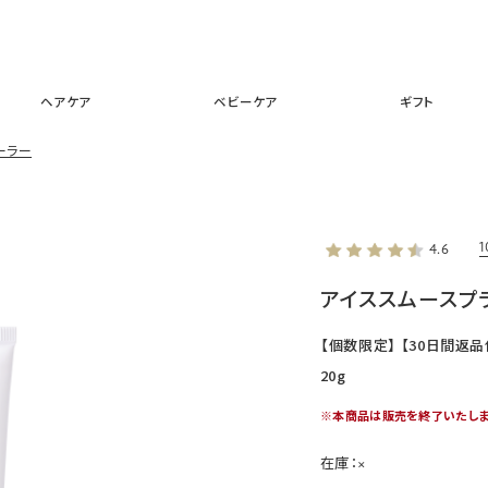
スキンケア
メイクアップ
ヘアケア
ベビーケア
ギフ
ヘアケア
ベビーケア
ギフト
ーラー
4.6
アイススムースプ
【個数限定】 【30日間返品
20g
※本商品は販売を終了いたしま
在庫：
×