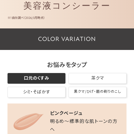
美容液コンシーラー
※1 自社調べ（2026/3月時点）
COLOR VARIATION
お悩みをタップ
口元のくすみ
茶クマ
シミ・そばかす
黒クマ/ひげ・眉の剃りのこし
ピンクベージュ
ライトベージュ
ナチュラルベージュ
オレンジベージュ
明るめ～標準的な肌トーンの方
へ