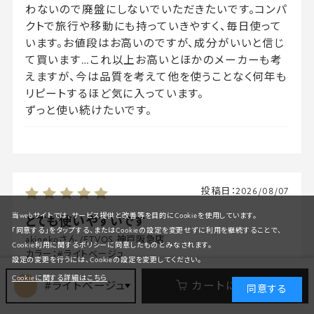
わないので廃盤にしないでいただきたいです。コンパ
クトで旅行や移動にも持っていきやすく、毎日使って
います。お値段はお高いのですが、成分がいいと信じ
て買います…これ以上お高いとほかのメーカーも考
えますが、今は品質を考えて他を使うことなく何年も
リピートするほど気に入っています。
ずっと使い続けたいです。
投稿日：
2026/08/07
当webサイトでは、サービス提供と改善等を目的にCookieを使用しています。
とても使いやすいです
「同意する」をタップする、またはCookieの設定を変更せずに利用を継続することで、
akinekoさん
/
ETVOS 神戸阪急店
Cookie利用に関するポリシーに同意したものとみなされます。
カラー：
#ライトベージュ
設定の変更を行うには、Cookieの設定を変更してください。
同時購入したスペリアオイルを指先につけておいて
Cookieに関する詳細はこちら
#ライトベージュ
カートに入れる
こちらのコンシーラーと混ぜて使用しています
同意する
混ぜるととても伸びがよくなり乾燥しにくくなるので