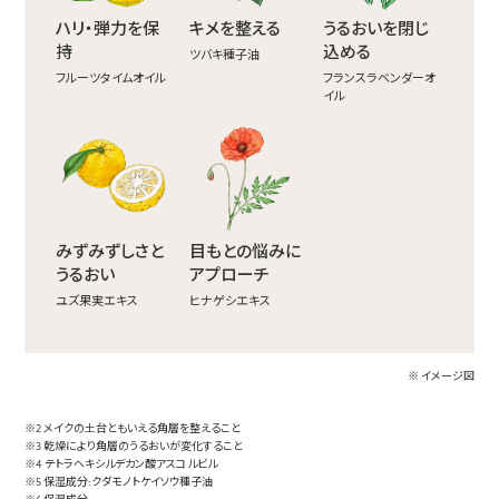
ハリ・弾力を保
キメを整える
うるおいを閉じ
持
込める
ツバキ種子油
フルーツタイムオイル
フランスラベンダーオ
イル
みずみずしさと
目もとの悩みに
うるおい
アプローチ
ユズ果実エキス
ヒナゲシエキス
※ イメージ図
※2 メイクの土台ともいえる角層を整えること
※3 乾燥により角層のうるおいが変化すること
※4 テトラヘキシルデカン酸アスコルビル
※5 保湿成分:クダモノトケイソウ種子油