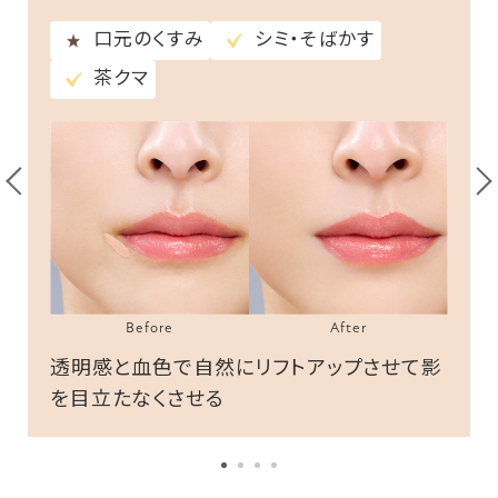
口元のくすみ
茶クマ
シミ・そばかす
黒クマ/ひげ・眉の剃りのこし
シミ・そばかす
シミ・そばかす
茶クマ
茶クマ
口角のくすみ
口角のくすみ
透明感と血色を足して自然にトーンアップ
Before
After
Before
Before
After
After
透明感と血色で自然にリフトアップさせて影
を目立たなくさせる