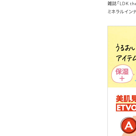
雑誌「LDK th
ミネラルイン