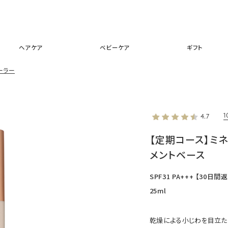
スキンケア
メイクアップ
ヘアケア
ベビーケア
ギフ
ヘアケア
ベビーケア
ギフト
ーラー
4.7
【定期コース】ミ
メントベース
SPF31 PA+++ 【30日
25ml
乾燥による小じわを目立た