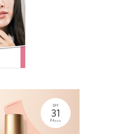
SPF
31
PA+++