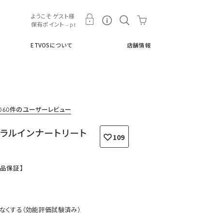
ト
ETVOSについて
店舗情報
ようこそ ゲスト様
保有ポイント - pt
ETVOSについて
店舗情報
1060件のユーザーレビュー
ネラルインナートリート
109
間返品保証】
なくする（効能評価試験済み）