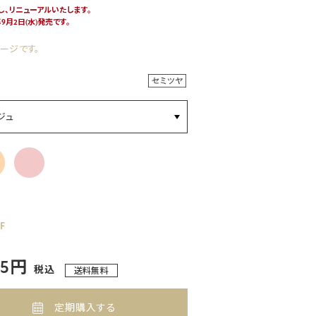
、リニューアルいたします。
9月2日(水)発売です。
ージです。
ジュ
F
55円
税込
送料無料
定期購入する